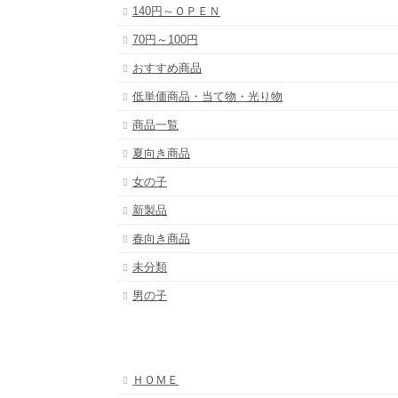
140円～ＯＰＥＮ
70円～100円
おすすめ商品
低単価商品・当て物・光り物
商品一覧
夏向き商品
女の子
新製品
春向き商品
未分類
男の子
ＨＯＭＥ