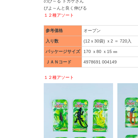
のび～る トカゲさん
びよ～んと良く伸びる
１２種アソート
参考価格
オープン
入り数
(12ｘ30袋) ｘ2 ＝ 720入
パッケージサイズ
170 ｘ80 ｘ15 ㎜
ＪＡＮコード
4978691 004149
１２種アソート