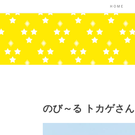
コ
ＨＯＭＥ
ン
テ
ン
ツ
へ
ス
キ
ッ
プ
のび～る トカゲさん