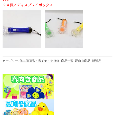
２４個／ディスプレイボックス
カテゴリー:
低単価商品・当て物・光り物
,
商品一覧
,
夏向き商品
,
新製品