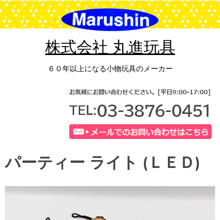
コ
ン
テ
ン
株式会社 丸進玩具
ツ
へ
６０年以上になる小物玩具のメーカー
ス
キ
ッ
プ
パーティー ライト (ＬＥＤ)