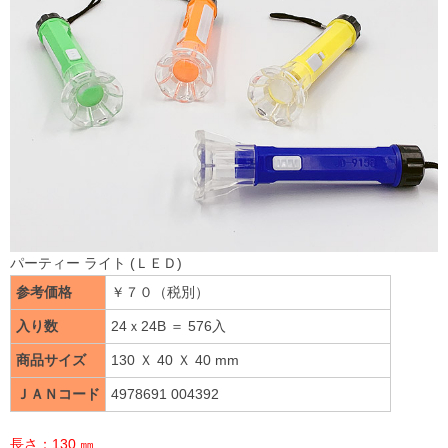
パーティー ライト (ＬＥＤ)
参考価格
￥７０（税別）
入り数
24ｘ24B ＝ 576入
商品サイズ
130 Ｘ 40 Ｘ 40 mm
ＪＡＮコード
4978691 004392
長さ：130 ㎜