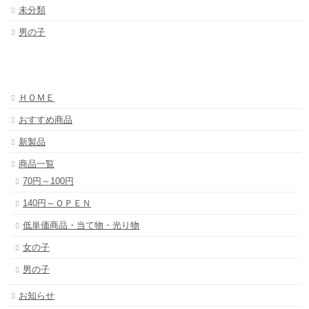
未分類
男の子
ＨＯＭＥ
おすすめ商品
新製品
商品一覧
70円～100円
140円～ＯＰＥＮ
低単価商品・当て物・光り物
女の子
男の子
お知らせ