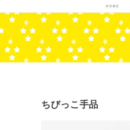
コ
ＨＯＭＥ
ン
テ
ン
ツ
へ
ス
キ
ッ
プ
ちびっこ手品