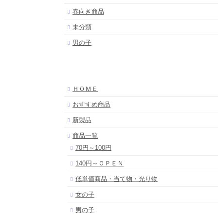
春向き商品
未分類
男の子
ＨＯＭＥ
おすすめ商品
新製品
商品一覧
70円～100円
140円～ＯＰＥＮ
低単価商品・当て物・光り物
女の子
男の子