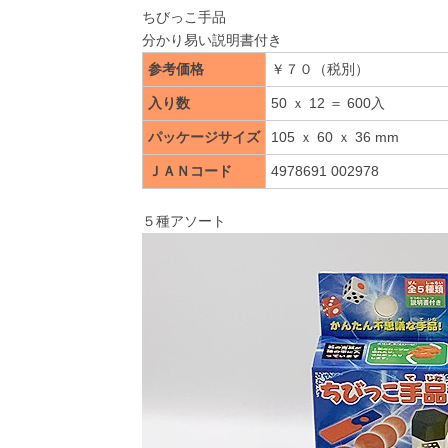
ちびっこ手品
分かり易い説明書付き
参考価格
￥７０（税別）
入り数
50 ｘ 12 ＝ 600入
パッケージサイズ
105 ｘ 60 ｘ 36 mm
ＪＡＮコード
4978691 002978
５種アソート