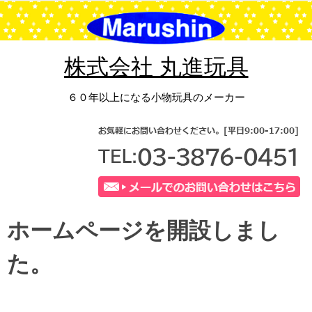
コ
ン
テ
ン
株式会社 丸進玩具
ツ
へ
６０年以上になる小物玩具のメーカー
ス
キ
ッ
プ
ホームページを開設しまし
た。